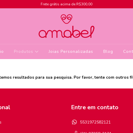
Frete grátis acima de R$300,00
cio
Produtos
Joias Personalizadas
Blog
Cont
temos resultados para sua pesquisa. Por favor, tente com outros fil
onal
Entre em contato
s
5531972582121