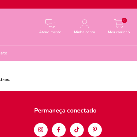
0
Atendimento
Minha conta
Meu carrinho
ato
tros.
Permaneça conectado