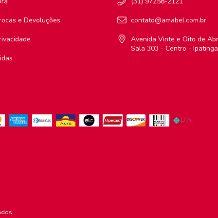
ora
(31) 97258-2121
Trocas e Devoluções
contato@amabel.com.br
Privacidade
Avenida Vinte e Oito de Abri
Sala 303 - Centro - Ipating
idas
ados.