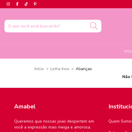
Iní
Início
>
Linha Inox
>
Alianças
Não 
Amabel
Instituci
Queremos que nossas joias despertem em
Quem Somo
você a expressão mais meiga e amorosa,