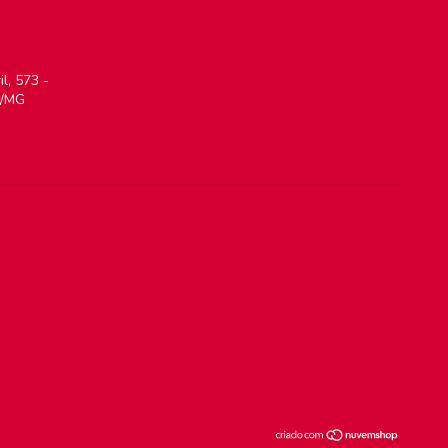
l, 573 -
a/MG