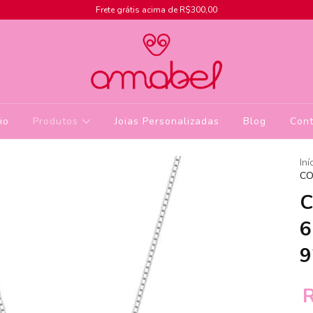
Frete grátis acima de R$300,00
cio
Produtos
Joias Personalizadas
Blog
Cont
Iní
CO
C
6
9