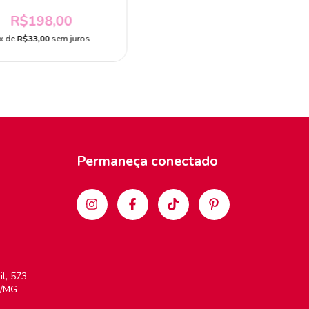
925
R$198,00
x de
R$33,00
sem juros
Permaneça conectado
l, 573 -
a/MG