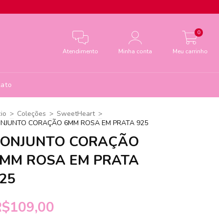
0
Atendimento
Minha conta
Meu carrinho
ato
cio
>
Coleções
>
SweetHeart
>
NJUNTO CORAÇÃO 6MM ROSA EM PRATA 925
ONJUNTO CORAÇÃO
MM ROSA EM PRATA
25
R$109,00