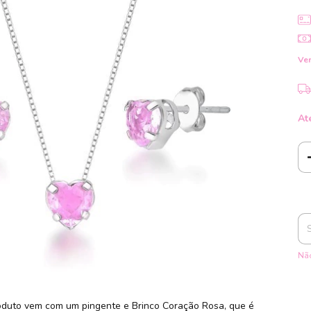
Ver
At
Ent
Não
oduto vem com um pingente e Brinco Coração Rosa, que é