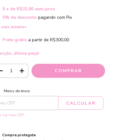
5
x de
R$21,80
sem juros
5% de desconto
pagando com Pix
 mais detalhes
Frete grátis
a partir de
R$300,00
enção, última peça!
ALTERAR CEP
regas para o CEP:
Meios de envio
CALCULAR
 sei meu CEP
Compra protegida