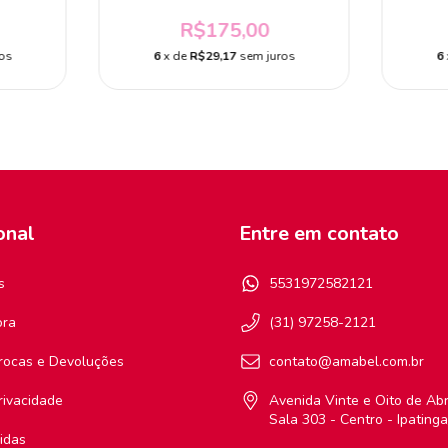
R$175,00
os
6
x de
R$29,17
sem juros
6
onal
Entre em contato
s
5531972582121
ora
(31) 97258-2121
Trocas e Devoluções
contato@amabel.com.br
Privacidade
Avenida Vinte e Oito de Abri
Sala 303 - Centro - Ipating
idas