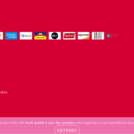
ados.
r por este site
você aceita o uso de cookies
para agilizar a sua experiência de
ENTENDI