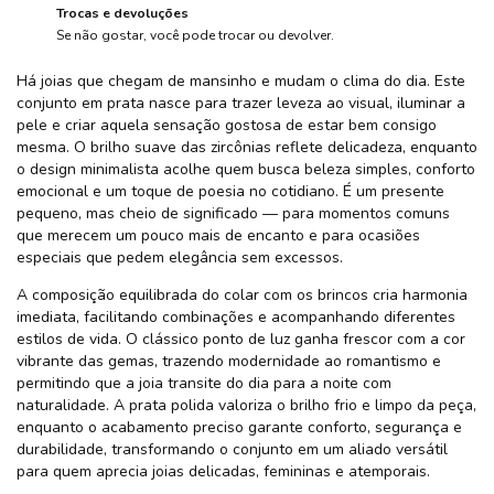
Trocas e devoluções
Se não gostar, você pode trocar ou devolver.
Há joias que chegam de mansinho e mudam o clima do dia. Este
conjunto em prata nasce para trazer leveza ao visual, iluminar a
pele e criar aquela sensação gostosa de estar bem consigo
mesma. O brilho suave das zircônias reflete delicadeza, enquanto
o design minimalista acolhe quem busca beleza simples, conforto
emocional e um toque de poesia no cotidiano. É um presente
pequeno, mas cheio de significado — para momentos comuns
que merecem um pouco mais de encanto e para ocasiões
especiais que pedem elegância sem excessos.
A composição equilibrada do colar com os brincos cria harmonia
imediata, facilitando combinações e acompanhando diferentes
estilos de vida. O clássico ponto de luz ganha frescor com a cor
vibrante das gemas, trazendo modernidade ao romantismo e
permitindo que a joia transite do dia para a noite com
naturalidade. A prata polida valoriza o brilho frio e limpo da peça,
enquanto o acabamento preciso garante conforto, segurança e
durabilidade, transformando o conjunto em um aliado versátil
para quem aprecia joias delicadas, femininas e atemporais.