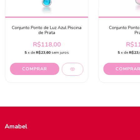
Conjunto Ponto de Luz Azul Piscina
Conjunto Ponto
de Prata
Pr
R$118,00
R$11
5
x de
R$23,60
sem juros
5
x de
R$23,
Amabel